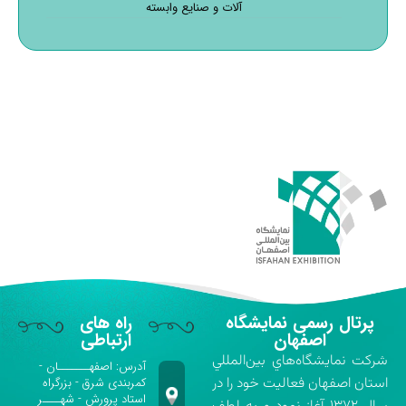
آلات و صنایع وابسته
پرتال رسمی نمایشگاه
راه های
اصفهان
ارتباطی
شركت نمايشگاه‌هاي بين‌المللي
آدرس: اصفهـــــــان -
استان اصفهان فعاليت خود را در
کمربندی شرق - بزرگراه
استاد پرورش - شهــــر