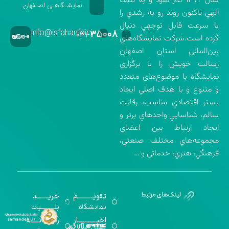
سال ۱۳۷۲ آغاز نمود و به لطف
نمایشـگاهـی اصـفهان
الهي تاكنون روند رو به رشدي را
با سرعت قابل توجهي دنبال
info@isfahanfair.ir
۳۵۰۰۸
۰۳۱-
كرده است.شركت نمايشگاه‌هاي
بين‌المللي استان اصفهان
رسالت خويش را با برگزاري
نمايشگاه با موضوع‌هاي متعدد
و متنوع و با هدف اصلي ايجاد
بستر اقتصادي مناسب، رقابت
سالم، شناسايي واحدهاي برتر و
ايجاد ارتباط بين اعضاي
مجموعه‌هاي مختلف صنعتي،
فرهنگي، هنري، خدماتي و …
تقویــــــــــم
خریـــــــد
گواهینامه‌های
نمایشگاه
بلـــــــــیت
اخذ شده
اخبــــــــــــار
رســـــانــــــه