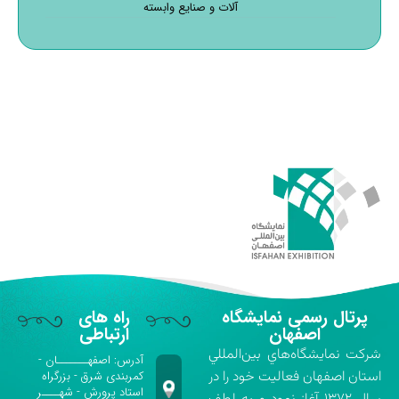
آلات و صنایع وابسته
پرتال رسمی نمایشگاه
راه های
اصفهان
ارتباطی
شركت نمايشگاه‌هاي بين‌المللي
آدرس: اصفهـــــــان -
استان اصفهان فعاليت خود را در
کمربندی شرق - بزرگراه
استاد پرورش - شهــــر