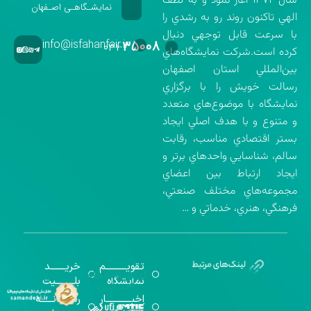
سال ۱۳۷۲ آغاز نمود و به لطف
نمایشـگاهـی اصـفهان
الهي تاكنون روند رو به رشدي را
با سرعت قابل توجهي دنبال
info@isfahanfair.ir
۳۵۰۰۸
۰۳۱-
كرده است.شركت نمايشگاه‌هاي
بين‌المللي استان اصفهان
رسالت خويش را با برگزاري
نمايشگاه با موضوع‌هاي متعدد
و متنوع و با هدف اصلي ايجاد
بستر اقتصادي مناسب، رقابت
سالم، شناسايي واحدهاي برتر و
ايجاد ارتباط بين اعضاي
مجموعه‌هاي مختلف صنعتي،
فرهنگي، هنري، خدماتي و …
تقویــــــــــم
خریـــــــد
گواهینامه‌های
نمایشگاه
بلـــــــــیت
اخذ شده
اخبــــــــــــار
رســـــانــــــه