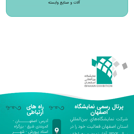
آلات و صنایع وابسته
پرتال رسمی نمایشگاه
راه های
اصفهان
ارتباطی
شركت نمايشگاه‌هاي بين‌المللي
آدرس: اصفهـــــــان -
استان اصفهان فعاليت خود را در
کمربندی شرق - بزرگراه
استاد پرورش - شهــــر