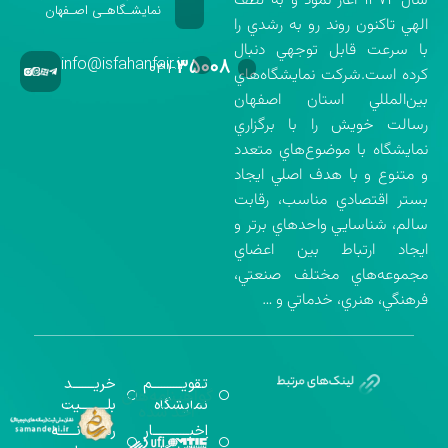
سال ۱۳۷۲ آغاز نمود و به لطف
نمایشـگاهـی اصـفهان
الهي تاكنون روند رو به رشدي را
با سرعت قابل توجهي دنبال
info@isfahanfair.ir
۳۵۰۰۸
۰۳۱-
كرده است.شركت نمايشگاه‌هاي
بين‌المللي استان اصفهان
رسالت خويش را با برگزاري
نمايشگاه با موضوع‌هاي متعدد
و متنوع و با هدف اصلي ايجاد
بستر اقتصادي مناسب، رقابت
سالم، شناسايي واحدهاي برتر و
ايجاد ارتباط بين اعضاي
مجموعه‌هاي مختلف صنعتي،
فرهنگي، هنري، خدماتي و …
تقویــــــــــم
خریـــــــد
گواهینامه‌های
نمایشگاه
بلـــــــــیت
اخذ شده
اخبــــــــــــار
رســـــانــــــه