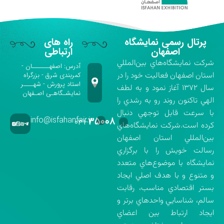
پرتال رسمی نمایشگاه
راه های
اصفهان
ارتباطی
شركت نمايشگاه‌هاي بين‌المللي
آدرس: اصفهـــــــان -
استان اصفهان فعاليت خود را در
کمربندی شرق - بزرگراه
استاد پرورش - شهــــر
سال ۱۳۷۲ آغاز نمود و به لطف
نمایشـگاهـی اصـفهان
الهي تاكنون روند رو به رشدي را
با سرعت قابل توجهي دنبال
info@isfahanfair.ir
۳۵۰۰۸
۰۳۱-
كرده است.شركت نمايشگاه‌هاي
بين‌المللي استان اصفهان
رسالت خويش را با برگزاري
نمايشگاه با موضوع‌هاي متعدد
و متنوع و با هدف اصلي ايجاد
بستر اقتصادي مناسب، رقابت
سالم، شناسايي واحدهاي برتر و
ايجاد ارتباط بين اعضاي