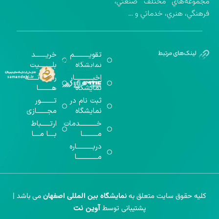
مجموعه‌هاي مختلف صنعتي،
فرهنگي، هنري، خدماتي و …
تقویــــــــــم
خریـــــــد
گواهینامه‌های
نمایشگاه
بلـــــــــیت
اخذ شده
اخبــــــــــــار
رســـــانــــــه
نمایشگاه
هـــــــــا
ثبت نام در
تـــــــــور
نمایشگاه
مجـــــــازی
خـــــــــــدمات
ارتــــــباط
مــــــــــا
بــــا مــــا
دربـــــــــــاره
مــــــــــــــا
کلیه حقوق سایت متعلق به
نمایشگاه بین المللی اصفهان
می باشد |
آوین نت
پشتیبانی توسط