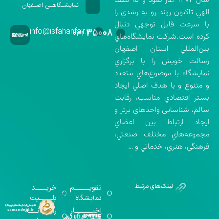
سال ۱۳۷۲ آغاز نمود و به لطف
نمایشـگاهـی اصـفهان
الهي تاكنون روند رو به رشدي را
با سرعت قابل توجهي دنبال
info@isfahanfair.ir
۳۵۰۰۸
۰۳۱-
كرده است.شركت نمايشگاه‌هاي
بين‌المللي استان اصفهان
رسالت خويش را با برگزاري
نمايشگاه با موضوع‌هاي متعدد
و متنوع و با هدف اصلي ايجاد
بستر اقتصادي مناسب، رقابت
سالم، شناسايي واحدهاي برتر و
ايجاد ارتباط بين اعضاي
مجموعه‌هاي مختلف صنعتي،
فرهنگي، هنري، خدماتي و …
تقویــــــــــم
خریـــــــد
گواهینامه‌های
نمایشگاه
بلـــــــــیت
اخذ شده
اخبــــــــــــار
رســـــانــــــه