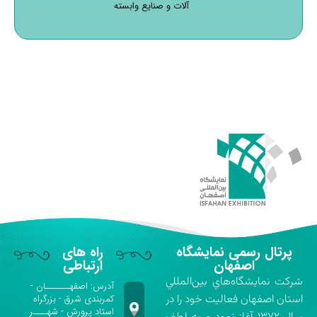
آلات و صنایع وابسته
پرتال رسمی نمایشگاه
راه های
اصفهان
ارتباطی
شركت نمايشگاه‌هاي بين‌المللي
آدرس: اصفهـــــــان -
استان اصفهان فعاليت خود را در
کمربندی شرق - بزرگراه
استاد پرورش - شهــــر