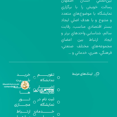
بين‌المللي استان اصفهان
رسالت خويش را با برگزاري
نمايشگاه با موضوع‌هاي متعدد
و متنوع و با هدف اصلي ايجاد
بستر اقتصادي مناسب، رقابت
سالم، شناسايي واحدهاي برتر و
ايجاد ارتباط بين اعضاي
مجموعه‌هاي مختلف صنعتي،
فرهنگي، هنري، خدماتي و …
تقویــــــــــم
خریـــــــد
گواهینامه‌های
نمایشگاه
بلـــــــــیت
اخذ شده
اخبــــــــــــار
رســـــانــــــه
نمایشگاه
هـــــــــا
ثبت نام در
تـــــــــور
نمایشگاه
مجـــــــازی
خـــــــــــدمات
ارتــــــباط