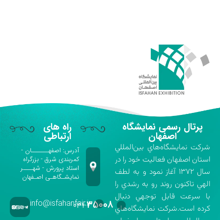
پرتال رسمی نمایشگاه
راه های
اصفهان
ارتباطی
شركت نمايشگاه‌هاي بين‌المللي
آدرس: اصفهـــــــان -
استان اصفهان فعاليت خود را در
کمربندی شرق - بزرگراه
استاد پرورش - شهــــر
سال ۱۳۷۲ آغاز نمود و به لطف
نمایشـگاهـی اصـفهان
الهي تاكنون روند رو به رشدي را
با سرعت قابل توجهي دنبال
info@isfahanfair.ir
۳۵۰۰۸
۰۳۱-
كرده است.شركت نمايشگاه‌هاي