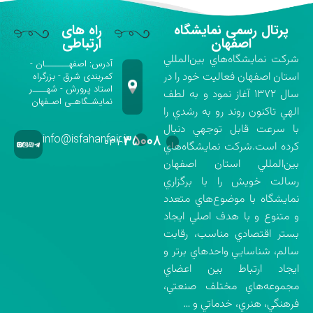
پرتال رسمی نمایشگاه
راه های
اصفهان
ارتباطی
شركت نمايشگاه‌هاي بين‌المللي
آدرس: اصفهـــــــان -
استان اصفهان فعاليت خود را در
کمربندی شرق - بزرگراه
استاد پرورش - شهــــر
سال ۱۳۷۲ آغاز نمود و به لطف
نمایشـگاهـی اصـفهان
الهي تاكنون روند رو به رشدي را
با سرعت قابل توجهي دنبال
info@isfahanfair.ir
۳۵۰۰۸
۰۳۱-
كرده است.شركت نمايشگاه‌هاي
بين‌المللي استان اصفهان
رسالت خويش را با برگزاري
نمايشگاه با موضوع‌هاي متعدد
و متنوع و با هدف اصلي ايجاد
بستر اقتصادي مناسب، رقابت
سالم، شناسايي واحدهاي برتر و
ايجاد ارتباط بين اعضاي
مجموعه‌هاي مختلف صنعتي،
فرهنگي، هنري، خدماتي و …