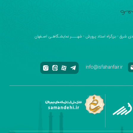
دی شرق - بزرگراه استاد پرورش - شهــــر نمایشـگاهـی اصـفهان
info@isfahanfair.ir
ه