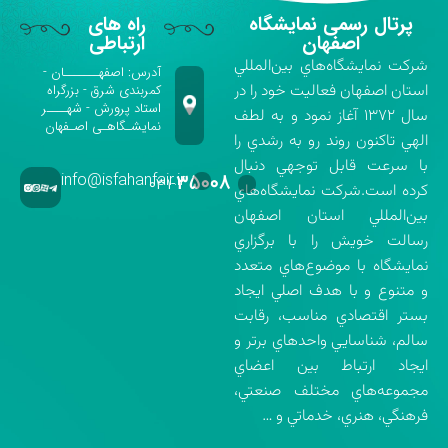
پرتال رسمی نمایشگاه
راه های
اصفهان
ارتباطی
شركت نمايشگاه‌هاي بين‌المللي
آدرس: اصفهـــــــان -
استان اصفهان فعاليت خود را در
کمربندی شرق - بزرگراه
استاد پرورش - شهــــر
سال ۱۳۷۲ آغاز نمود و به لطف
نمایشـگاهـی اصـفهان
الهي تاكنون روند رو به رشدي را
با سرعت قابل توجهي دنبال
info@isfahanfair.ir
۳۵۰۰۸
۰۳۱-
كرده است.شركت نمايشگاه‌هاي
بين‌المللي استان اصفهان
رسالت خويش را با برگزاري
نمايشگاه با موضوع‌هاي متعدد
و متنوع و با هدف اصلي ايجاد
بستر اقتصادي مناسب، رقابت
سالم، شناسايي واحدهاي برتر و
ايجاد ارتباط بين اعضاي
مجموعه‌هاي مختلف صنعتي،
فرهنگي، هنري، خدماتي و …