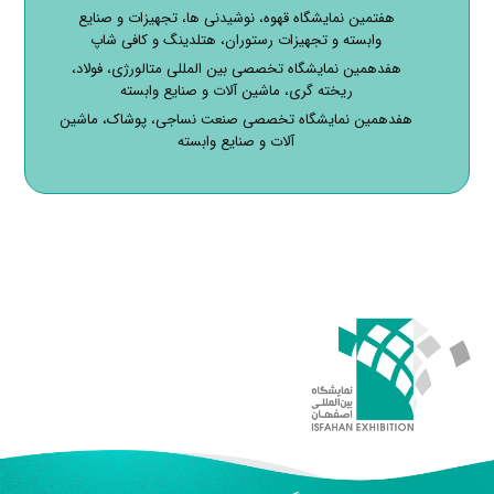
هفتمین نمایشگاه قهوه، نوشیدنی ها، تجهیزات و صنایع
وابسته و تجهیزات رستوران، هتلدینگ و کافی شاپ
هفدهمین نمایشگاه تخصصی بین المللی متالورژی، فولاد،
ریخته گری، ماشین آلات و صنایع وابسته
هفدهمین نمایشگاه تخصصی صنعت نساجی، پوشاک، ماشین
آلات و صنایع وابسته