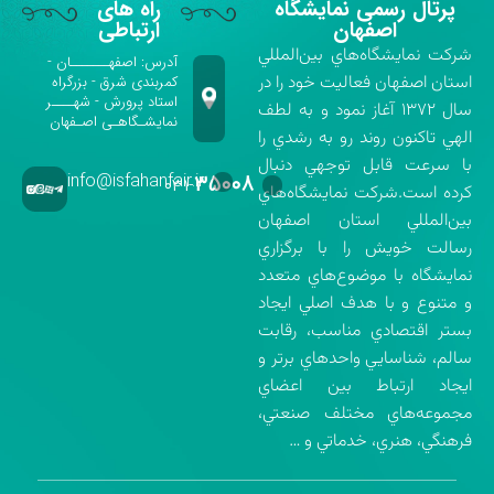
پرتال رسمی نمایشگاه
راه های
اصفهان
ارتباطی
شركت نمايشگاه‌هاي بين‌المللي
آدرس: اصفهـــــــان -
استان اصفهان فعاليت خود را در
کمربندی شرق - بزرگراه
استاد پرورش - شهــــر
سال ۱۳۷۲ آغاز نمود و به لطف
نمایشـگاهـی اصـفهان
الهي تاكنون روند رو به رشدي را
با سرعت قابل توجهي دنبال
info@isfahanfair.ir
۳۵۰۰۸
۰۳۱-
كرده است.شركت نمايشگاه‌هاي
بين‌المللي استان اصفهان
رسالت خويش را با برگزاري
نمايشگاه با موضوع‌هاي متعدد
و متنوع و با هدف اصلي ايجاد
بستر اقتصادي مناسب، رقابت
سالم، شناسايي واحدهاي برتر و
ايجاد ارتباط بين اعضاي
مجموعه‌هاي مختلف صنعتي،
فرهنگي، هنري، خدماتي و …