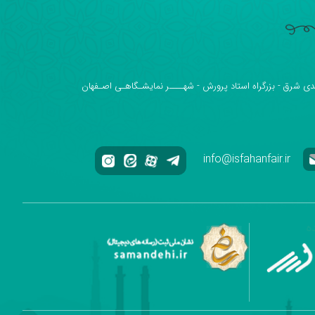
دی شرق - بزرگراه استاد پرورش - شهــــر نمایشـگاهـی اصـفهان
info@isfahanfair.ir
ه