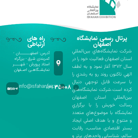
پرتال رسمی نمایشگاه
راه های
اصفهان
ارتباطی
شركت نمايشگاه‌هاي بين‌المللي
آدرس: اصفهـــــــان -
استان اصفهان فعاليت خود را در
کمربندی شرق - بزرگراه
استاد پرورش - شهــــر
سال ۱۳۷۲ آغاز نمود و به لطف
نمایشـگاهـی اصـفهان
الهي تاكنون روند رو به رشدي را
با سرعت قابل توجهي دنبال
info@isfahanfair.ir
۳۵۰۰۸
۰۳۱-
كرده است.شركت نمايشگاه‌هاي
بين‌المللي استان اصفهان
رسالت خويش را با برگزاري
نمايشگاه با موضوع‌هاي متعدد
و متنوع و با هدف اصلي ايجاد
بستر اقتصادي مناسب، رقابت
سالم، شناسايي واحدهاي برتر و