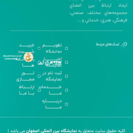
ايجاد ارتباط بين اعضاي
مجموعه‌هاي مختلف صنعتي،
فرهنگي، هنري، خدماتي و …
تقویــــــــــم
خریـــــــد
گواهینامه‌های
نمایشگاه
بلـــــــــیت
اخذ شده
اخبــــــــــــار
رســـــانــــــه
نمایشگاه
هـــــــــا
ثبت نام در
تـــــــــور
نمایشگاه
مجـــــــازی
خـــــــــــدمات
ارتــــــباط
مــــــــــا
بــــا مــــا
دربـــــــــــاره
مــــــــــــــا
کلیه حقوق سایت متعلق به
نمایشگاه بین المللی اصفهان
می باشد |