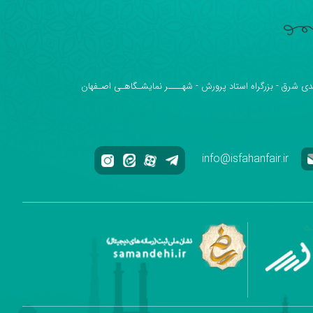
دی شرق - بزرگراه استاد پرورش - شهــــر نمایشـگاهـی اصـفهان
info@isfahanfair.ir
ه