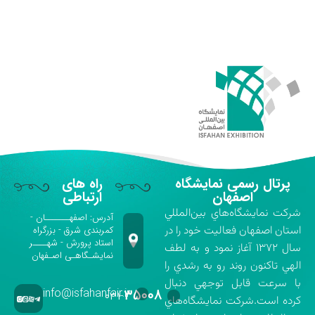
پرتال رسمی نمایشگاه
راه های
اصفهان
ارتباطی
شركت نمايشگاه‌هاي بين‌المللي
آدرس: اصفهـــــــان -
استان اصفهان فعاليت خود را در
کمربندی شرق - بزرگراه
استاد پرورش - شهــــر
سال ۱۳۷۲ آغاز نمود و به لطف
نمایشـگاهـی اصـفهان
الهي تاكنون روند رو به رشدي را
با سرعت قابل توجهي دنبال
info@isfahanfair.ir
۳۵۰۰۸
۰۳۱-
كرده است.شركت نمايشگاه‌هاي