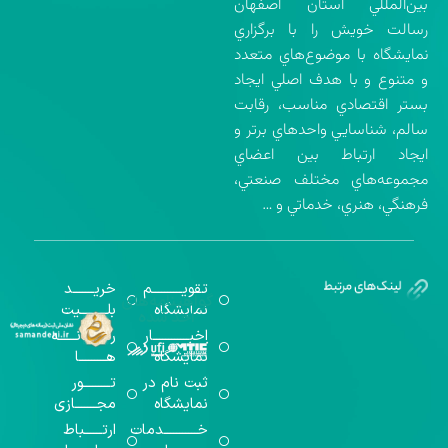
بين‌المللي استان اصفهان
رسالت خويش را با برگزاري
نمايشگاه با موضوع‌هاي متعدد
و متنوع و با هدف اصلي ايجاد
بستر اقتصادي مناسب، رقابت
سالم، شناسايي واحدهاي برتر و
ايجاد ارتباط بين اعضاي
مجموعه‌هاي مختلف صنعتي،
فرهنگي، هنري، خدماتي و …
تقویــــــــــم
خریـــــــد
گواهینامه‌های
نمایشگاه
بلـــــــــیت
اخذ شده
اخبــــــــــــار
رســـــانــــــه
نمایشگاه
هـــــــــا
ثبت نام در
تـــــــــور
نمایشگاه
مجـــــــازی
خـــــــــــدمات
ارتــــــباط