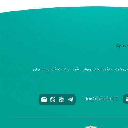
دی شرق - بزرگراه استاد پرورش - شهــــر نمایشـگاهـی اصـفهان
info@isfahanfair.ir
ه