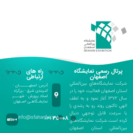
پرتال رسمی نمایشگاه
راه های
اصفهان
ارتباطی
شركت نمايشگاه‌هاي بين‌المللي
آدرس: اصفهـــــــان -
استان اصفهان فعاليت خود را در
کمربندی شرق - بزرگراه
استاد پرورش - شهــــر
سال ۱۳۷۲ آغاز نمود و به لطف
نمایشـگاهـی اصـفهان
الهي تاكنون روند رو به رشدي را
با سرعت قابل توجهي دنبال
info@isfahanfair.ir
۳۵۰۰۸
۰۳۱-
كرده است.شركت نمايشگاه‌هاي
بين‌المللي استان اصفهان