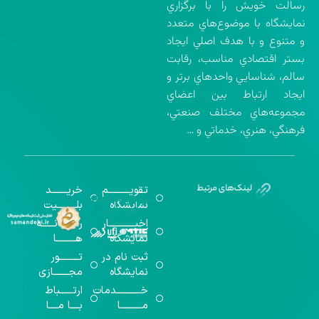
رسالت خويش را با برگزاري
نمايشگاه با موضوع‌هاي متعدد
و متنوع و با هدف اصلي ايجاد
بستر اقتصادي مناسب، رقابت
سالم، شناسايي واحدهاي برتر و
ايجاد ارتباط بين اعضاي
مجموعه‌هاي مختلف صنعتي،
فرهنگي، هنري، خدماتي و …
تقویــــــــــم
خریـــــــد
گواهینامه‌های
نمایشگاه
بلـــــــــیت
اخذ شده
اخبــــــــــــار
رســـــانــــــه
نمایشگاه
هـــــــــا
ثبت نام در
تـــــــــور
نمایشگاه
مجـــــــازی
خـــــــــــدمات
ارتــــــباط
مــــــــــا
بــــا مــــا