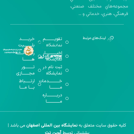
مجموعه‌هاي مختلف صنعتي،
فرهنگي، هنري، خدماتي و …
تقویــــــــــم
خریـــــــد
گواهینامه‌های
نمایشگاه
بلـــــــــیت
اخذ شده
اخبــــــــــــار
رســـــانــــــه
نمایشگاه
هـــــــــا
ثبت نام در
تـــــــــور
نمایشگاه
مجـــــــازی
خـــــــــــدمات
ارتــــــباط
مــــــــــا
بــــا مــــا
دربـــــــــــاره
مــــــــــــــا
کلیه حقوق سایت متعلق به
نمایشگاه بین المللی اصفهان
می باشد |
آوین نت
پشتیبانی توسط