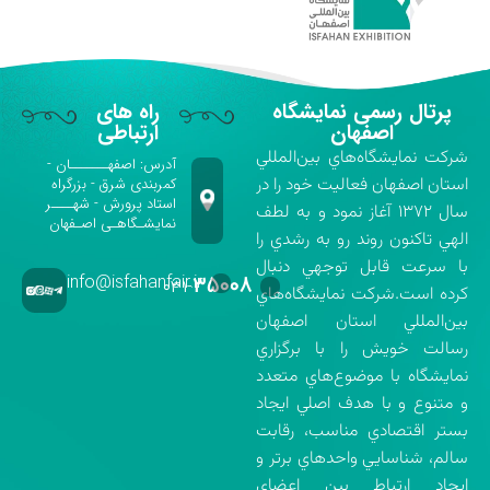
پرتال رسمی نمایشگاه
راه های
اصفهان
ارتباطی
شركت نمايشگاه‌هاي بين‌المللي
آدرس: اصفهـــــــان -
استان اصفهان فعاليت خود را در
کمربندی شرق - بزرگراه
استاد پرورش - شهــــر
سال ۱۳۷۲ آغاز نمود و به لطف
نمایشـگاهـی اصـفهان
الهي تاكنون روند رو به رشدي را
با سرعت قابل توجهي دنبال
info@isfahanfair.ir
۳۵۰۰۸
۰۳۱-
كرده است.شركت نمايشگاه‌هاي
بين‌المللي استان اصفهان
رسالت خويش را با برگزاري
نمايشگاه با موضوع‌هاي متعدد
و متنوع و با هدف اصلي ايجاد
بستر اقتصادي مناسب، رقابت
سالم، شناسايي واحدهاي برتر و
ايجاد ارتباط بين اعضاي