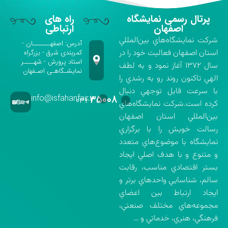
پرتال رسمی نمایشگاه
راه های
اصفهان
ارتباطی
شركت نمايشگاه‌هاي بين‌المللي
آدرس: اصفهـــــــان -
استان اصفهان فعاليت خود را در
کمربندی شرق - بزرگراه
استاد پرورش - شهــــر
سال ۱۳۷۲ آغاز نمود و به لطف
نمایشـگاهـی اصـفهان
الهي تاكنون روند رو به رشدي را
با سرعت قابل توجهي دنبال
info@isfahanfair.ir
۳۵۰۰۸
۰۳۱-
كرده است.شركت نمايشگاه‌هاي
بين‌المللي استان اصفهان
رسالت خويش را با برگزاري
نمايشگاه با موضوع‌هاي متعدد
و متنوع و با هدف اصلي ايجاد
بستر اقتصادي مناسب، رقابت
سالم، شناسايي واحدهاي برتر و
ايجاد ارتباط بين اعضاي
مجموعه‌هاي مختلف صنعتي،
فرهنگي، هنري، خدماتي و …