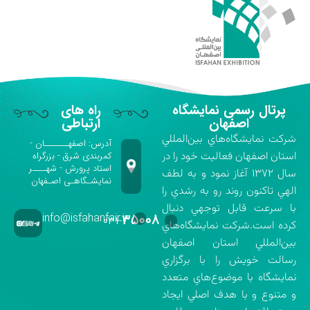
پرتال رسمی نمایشگاه
راه های
اصفهان
ارتباطی
شركت نمايشگاه‌هاي بين‌المللي
آدرس: اصفهـــــــان -
استان اصفهان فعاليت خود را در
کمربندی شرق - بزرگراه
استاد پرورش - شهــــر
سال ۱۳۷۲ آغاز نمود و به لطف
نمایشـگاهـی اصـفهان
الهي تاكنون روند رو به رشدي را
با سرعت قابل توجهي دنبال
info@isfahanfair.ir
۳۵۰۰۸
۰۳۱-
كرده است.شركت نمايشگاه‌هاي
بين‌المللي استان اصفهان
رسالت خويش را با برگزاري
نمايشگاه با موضوع‌هاي متعدد
و متنوع و با هدف اصلي ايجاد