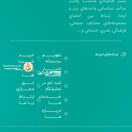
بستر اقتصادي مناسب، رقابت
سالم، شناسايي واحدهاي برتر و
ايجاد ارتباط بين اعضاي
مجموعه‌هاي مختلف صنعتي،
فرهنگي، هنري، خدماتي و …
تقویــــــــــم
خریـــــــد
گواهینامه‌های
نمایشگاه
بلـــــــــیت
اخذ شده
اخبــــــــــــار
رســـــانــــــه
نمایشگاه
هـــــــــا
ثبت نام در
تـــــــــور
نمایشگاه
مجـــــــازی
خـــــــــــدمات
ارتــــــباط
مــــــــــا
بــــا مــــا
دربـــــــــــاره
مــــــــــــــا