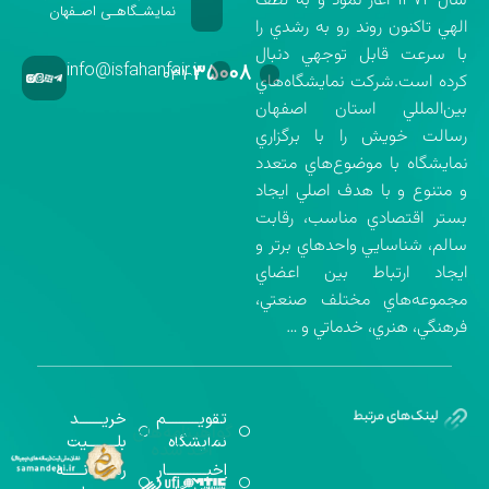
سال ۱۳۷۲ آغاز نمود و به لطف
نمایشـگاهـی اصـفهان
الهي تاكنون روند رو به رشدي را
با سرعت قابل توجهي دنبال
info@isfahanfair.ir
۳۵۰۰۸
۰۳۱-
كرده است.شركت نمايشگاه‌هاي
بين‌المللي استان اصفهان
رسالت خويش را با برگزاري
نمايشگاه با موضوع‌هاي متعدد
و متنوع و با هدف اصلي ايجاد
بستر اقتصادي مناسب، رقابت
سالم، شناسايي واحدهاي برتر و
ايجاد ارتباط بين اعضاي
مجموعه‌هاي مختلف صنعتي،
فرهنگي، هنري، خدماتي و …
تقویــــــــــم
خریـــــــد
گواهینامه‌های
نمایشگاه
بلـــــــــیت
اخذ شده
اخبــــــــــــار
رســـــانــــــه