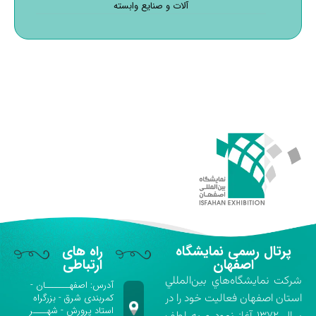
آلات و صنایع وابسته
پرتال رسمی نمایشگاه
راه های
اصفهان
ارتباطی
شركت نمايشگاه‌هاي بين‌المللي
آدرس: اصفهـــــــان -
استان اصفهان فعاليت خود را در
کمربندی شرق - بزرگراه
استاد پرورش - شهــــر