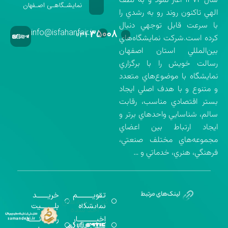
سال ۱۳۷۲ آغاز نمود و به لطف
نمایشـگاهـی اصـفهان
الهي تاكنون روند رو به رشدي را
با سرعت قابل توجهي دنبال
info@isfahanfair.ir
۳۵۰۰۸
۰۳۱-
كرده است.شركت نمايشگاه‌هاي
بين‌المللي استان اصفهان
رسالت خويش را با برگزاري
نمايشگاه با موضوع‌هاي متعدد
و متنوع و با هدف اصلي ايجاد
بستر اقتصادي مناسب، رقابت
سالم، شناسايي واحدهاي برتر و
ايجاد ارتباط بين اعضاي
مجموعه‌هاي مختلف صنعتي،
فرهنگي، هنري، خدماتي و …
تقویــــــــــم
خریـــــــد
گواهینامه‌های
نمایشگاه
بلـــــــــیت
اخذ شده
اخبــــــــــــار
رســـــانــــــه