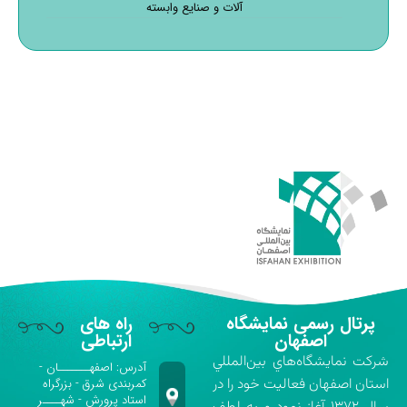
آلات و صنایع وابسته
پرتال رسمی نمایشگاه
راه های
اصفهان
ارتباطی
شركت نمايشگاه‌هاي بين‌المللي
آدرس: اصفهـــــــان -
استان اصفهان فعاليت خود را در
کمربندی شرق - بزرگراه
استاد پرورش - شهــــر