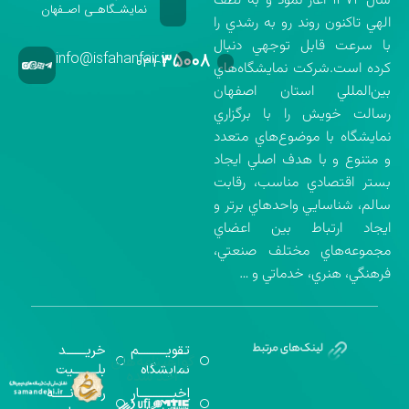
سال ۱۳۷۲ آغاز نمود و به لطف
نمایشـگاهـی اصـفهان
الهي تاكنون روند رو به رشدي را
با سرعت قابل توجهي دنبال
info@isfahanfair.ir
۳۵۰۰۸
۰۳۱-
كرده است.شركت نمايشگاه‌هاي
بين‌المللي استان اصفهان
رسالت خويش را با برگزاري
نمايشگاه با موضوع‌هاي متعدد
و متنوع و با هدف اصلي ايجاد
بستر اقتصادي مناسب، رقابت
سالم، شناسايي واحدهاي برتر و
ايجاد ارتباط بين اعضاي
مجموعه‌هاي مختلف صنعتي،
فرهنگي، هنري، خدماتي و …
تقویــــــــــم
خریـــــــد
گواهینامه‌های
نمایشگاه
بلـــــــــیت
اخذ شده
اخبــــــــــــار
رســـــانــــــه