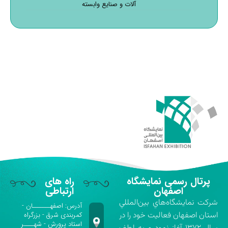
آلات و صنایع وابسته
پرتال رسمی نمایشگاه
راه های
اصفهان
ارتباطی
شركت نمايشگاه‌هاي بين‌المللي
آدرس: اصفهـــــــان -
استان اصفهان فعاليت خود را در
کمربندی شرق - بزرگراه
استاد پرورش - شهــــر