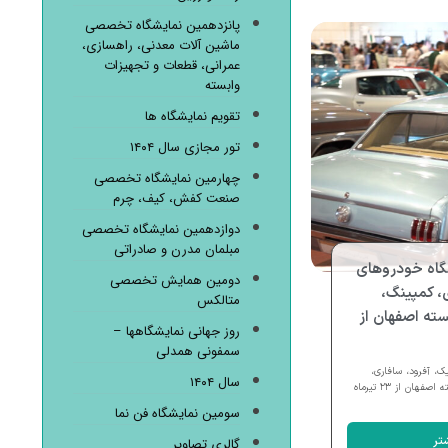
پانزدهمین نمایشگاه تخصصی
ماشین آلات معدنی، راهسازی،
عمرانی، قطعات و تجهیزات
وابسته
تقویم نمایشگاه ها
تور مجازی سال ۱۴۰۴
چهارمین نمایشگاه تخصصی
صنعت کفش، کیف، چرم
دوازدهمین نمایشگاه تخصصی
مبلمان مدرن و صادراتی
گاه خودروهای
دومین همایش تخصصی
، کمپینگ،
متالکس
ته اصفهان از
روز جهانی نمایشگاهها –
سمفونی همدلی
، آفرود، سافاری،
سال ۱۴۰۴
کمپینگ، تجهیزات و خدمات وابسته اصفهان از ۲۳ تیرماه
سومین نمایشگاه فن نما
تر
گالری تصاویر