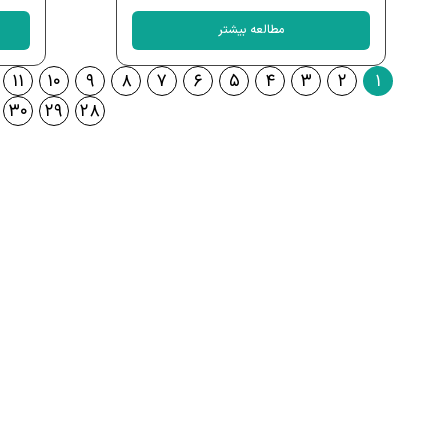
مطالعه بیشتر
۱۱
۱۰
۹
۸
۷
۶
۵
۴
۳
۲
۱
۳۰
۲۹
۲۸