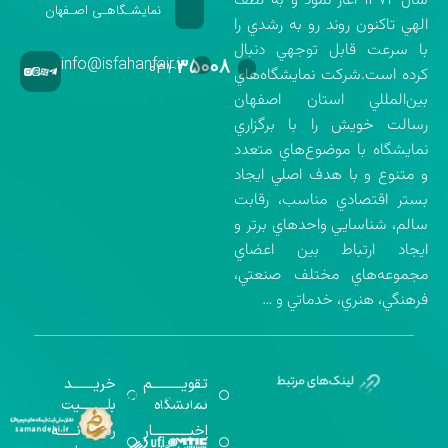
سال ۱۳۷۲ آغاز نمود و به لطف
نمایشـگاهـی اصـفهان
الهي تاكنون روند رو به رشدي را
با سرعت قابل توجهي دنبال
info@isfahanfair.ir
۳۵۰۰۸
۰۳۱-
كرده است.شركت نمايشگاه‌هاي
بين‌المللي استان اصفهان
رسالت خويش را با برگزاري
نمايشگاه با موضوع‌هاي متعدد
و متنوع و با هدف اصلي ايجاد
بستر اقتصادي مناسب، رقابت
سالم، شناسايي واحدهاي برتر و
ايجاد ارتباط بين اعضاي
مجموعه‌هاي مختلف صنعتي،
فرهنگي، هنري، خدماتي و …
تقویــــــــــم
خریـــــــد
گواهینامه‌های
نمایشگاه
بلـــــــــیت
اخذ شده
اخبــــــــــــار
رســـــانــــــه