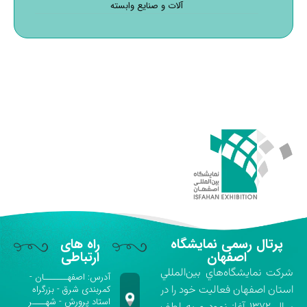
آلات و صنایع وابسته
پرتال رسمی نمایشگاه
راه های
اصفهان
ارتباطی
شركت نمايشگاه‌هاي بين‌المللي
آدرس: اصفهـــــــان -
استان اصفهان فعاليت خود را در
کمربندی شرق - بزرگراه
استاد پرورش - شهــــر