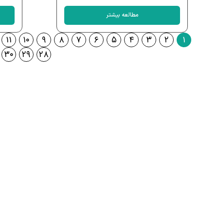
مطالعه بیشتر
۱۱
۱۰
۹
۸
۷
۶
۵
۴
۳
۲
۱
۳۰
۲۹
۲۸