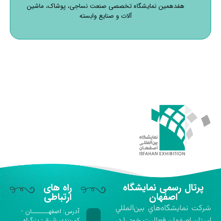
هفدهمین نمایشگاه تخصصی صنعت نساجی، پوشاک، ماشین
آلات و صنایع وابسته
پرتال رسمی نمایشگاه
راه های
اصفهان
ارتباطی
شركت نمايشگاه‌هاي بين‌المللي
آدرس: اصفهـــــــان -
استان اصفهان فعاليت خود را در
کمربندی شرق - بزرگراه