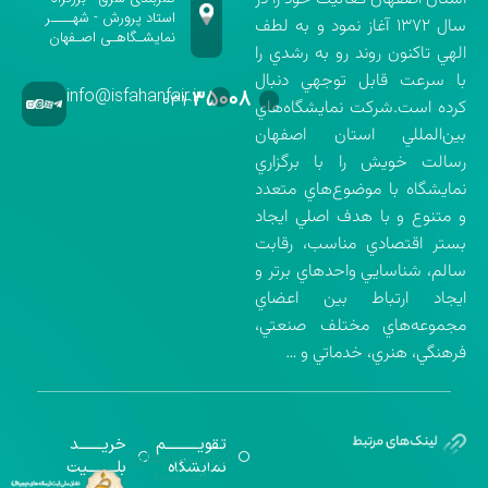
استاد پرورش - شهــــر
سال ۱۳۷۲ آغاز نمود و به لطف
نمایشـگاهـی اصـفهان
الهي تاكنون روند رو به رشدي را
با سرعت قابل توجهي دنبال
info@isfahanfair.ir
۳۵۰۰۸
۰۳۱-
كرده است.شركت نمايشگاه‌هاي
بين‌المللي استان اصفهان
رسالت خويش را با برگزاري
نمايشگاه با موضوع‌هاي متعدد
و متنوع و با هدف اصلي ايجاد
بستر اقتصادي مناسب، رقابت
سالم، شناسايي واحدهاي برتر و
ايجاد ارتباط بين اعضاي
مجموعه‌هاي مختلف صنعتي،
فرهنگي، هنري، خدماتي و …
تقویــــــــــم
خریـــــــد
گواهینامه‌های
نمایشگاه
بلـــــــــیت
اخذ شده