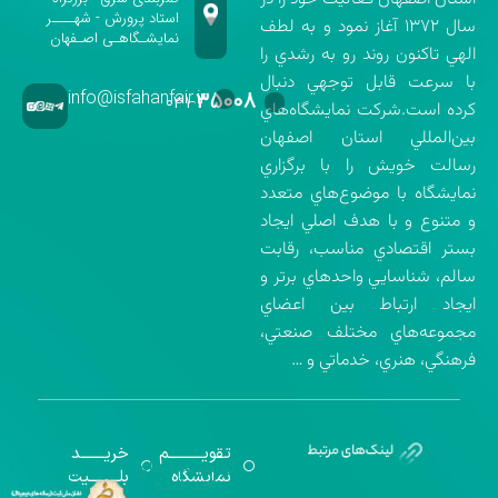
استاد پرورش - شهــــر
سال ۱۳۷۲ آغاز نمود و به لطف
نمایشـگاهـی اصـفهان
الهي تاكنون روند رو به رشدي را
با سرعت قابل توجهي دنبال
info@isfahanfair.ir
۳۵۰۰۸
۰۳۱-
كرده است.شركت نمايشگاه‌هاي
بين‌المللي استان اصفهان
رسالت خويش را با برگزاري
نمايشگاه با موضوع‌هاي متعدد
و متنوع و با هدف اصلي ايجاد
بستر اقتصادي مناسب، رقابت
سالم، شناسايي واحدهاي برتر و
ايجاد ارتباط بين اعضاي
مجموعه‌هاي مختلف صنعتي،
فرهنگي، هنري، خدماتي و …
تقویــــــــــم
خریـــــــد
گواهینامه‌های
نمایشگاه
بلـــــــــیت
اخذ شده