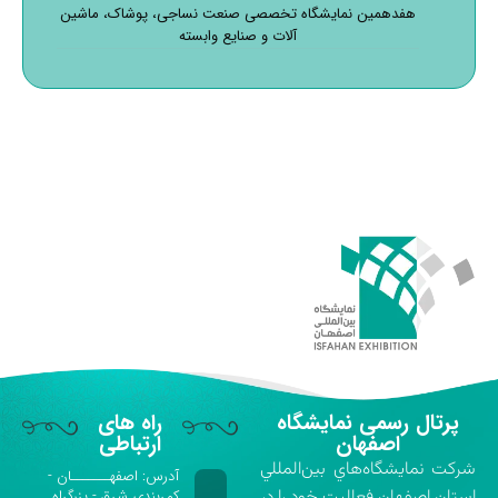
هفدهمین نمایشگاه تخصصی صنعت نساجی، پوشاک، ماشین
آلات و صنایع وابسته
پرتال رسمی نمایشگاه
راه های
اصفهان
ارتباطی
شركت نمايشگاه‌هاي بين‌المللي
آدرس: اصفهـــــــان -
استان اصفهان فعاليت خود را در
کمربندی شرق - بزرگراه