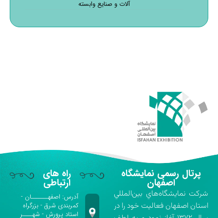
آلات و صنایع وابسته
پرتال رسمی نمایشگاه
راه های
اصفهان
ارتباطی
شركت نمايشگاه‌هاي بين‌المللي
آدرس: اصفهـــــــان -
استان اصفهان فعاليت خود را در
کمربندی شرق - بزرگراه
استاد پرورش - شهــــر