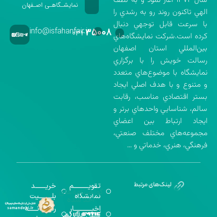
سال ۱۳۷۲ آغاز نمود و به لطف
نمایشـگاهـی اصـفهان
الهي تاكنون روند رو به رشدي را
با سرعت قابل توجهي دنبال
info@isfahanfair.ir
۳۵۰۰۸
۰۳۱-
كرده است.شركت نمايشگاه‌هاي
بين‌المللي استان اصفهان
رسالت خويش را با برگزاري
نمايشگاه با موضوع‌هاي متعدد
و متنوع و با هدف اصلي ايجاد
بستر اقتصادي مناسب، رقابت
سالم، شناسايي واحدهاي برتر و
ايجاد ارتباط بين اعضاي
مجموعه‌هاي مختلف صنعتي،
فرهنگي، هنري، خدماتي و …
تقویــــــــــم
خریـــــــد
گواهینامه‌های
نمایشگاه
بلـــــــــیت
اخذ شده
اخبــــــــــــار
رســـــانــــــه