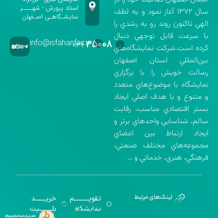
استاد پرورش - شهــــر
سال ۱۳۷۲ آغاز نمود و به لطف
نمایشـگاهـی اصـفهان
الهي تاكنون روند رو به رشدي را
با سرعت قابل توجهي دنبال
info@isfahanfair.ir
۳۵۰۰۸
۰۳۱-
كرده است.شركت نمايشگاه‌هاي
بين‌المللي استان اصفهان
رسالت خويش را با برگزاري
نمايشگاه با موضوع‌هاي متعدد
و متنوع و با هدف اصلي ايجاد
بستر اقتصادي مناسب، رقابت
سالم، شناسايي واحدهاي برتر و
ايجاد ارتباط بين اعضاي
مجموعه‌هاي مختلف صنعتي،
فرهنگي، هنري، خدماتي و …
تقویــــــــــم
خریـــــــد
گواهینامه‌های
نمایشگاه
بلـــــــــیت
اخذ شده