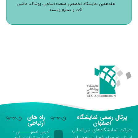
هفدهمین نمایشگاه تخصصی صنعت نساجی، پوشاک، ماشین
آلات و صنایع وابسته
پرتال رسمی نمایشگاه
راه های
اصفهان
ارتباطی
شركت نمايشگاه‌هاي بين‌المللي
آدرس: اصفهـــــــان -
استان اصفهان فعاليت خود را در
کمربندی شرق - بزرگراه