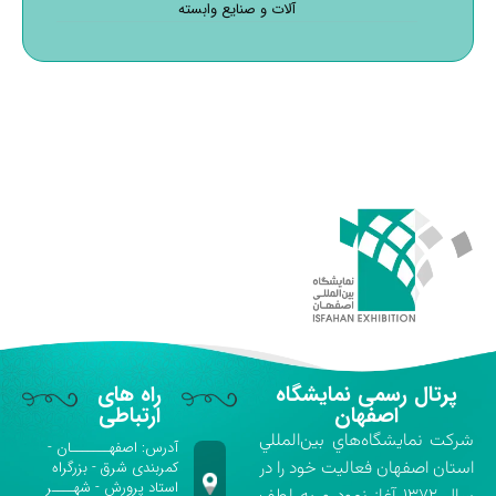
آلات و صنایع وابسته
پرتال رسمی نمایشگاه
راه های
اصفهان
ارتباطی
شركت نمايشگاه‌هاي بين‌المللي
آدرس: اصفهـــــــان -
استان اصفهان فعاليت خود را در
کمربندی شرق - بزرگراه
استاد پرورش - شهــــر