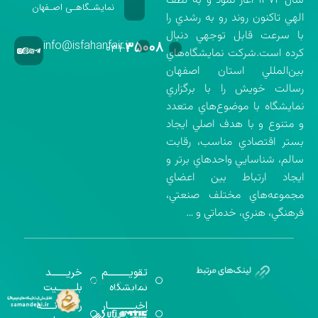
سال ۱۳۷۲ آغاز نمود و به لطف
نمایشـگاهـی اصـفهان
الهي تاكنون روند رو به رشدي را
با سرعت قابل توجهي دنبال
info@isfahanfair.ir
۳۵۰۰۸
۰۳۱-
كرده است.شركت نمايشگاه‌هاي
بين‌المللي استان اصفهان
رسالت خويش را با برگزاري
نمايشگاه با موضوع‌هاي متعدد
و متنوع و با هدف اصلي ايجاد
بستر اقتصادي مناسب، رقابت
سالم، شناسايي واحدهاي برتر و
ايجاد ارتباط بين اعضاي
مجموعه‌هاي مختلف صنعتي،
فرهنگي، هنري، خدماتي و …
تقویــــــــــم
خریـــــــد
گواهینامه‌های
نمایشگاه
بلـــــــــیت
اخذ شده
اخبــــــــــــار
رســـــانــــــه