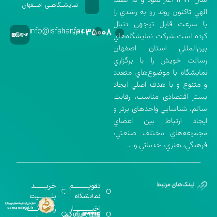
سال ۱۳۷۲ آغاز نمود و به لطف
نمایشـگاهـی اصـفهان
الهي تاكنون روند رو به رشدي را
با سرعت قابل توجهي دنبال
info@isfahanfair.ir
۳۵۰۰۸
۰۳۱-
كرده است.شركت نمايشگاه‌هاي
بين‌المللي استان اصفهان
رسالت خويش را با برگزاري
نمايشگاه با موضوع‌هاي متعدد
و متنوع و با هدف اصلي ايجاد
بستر اقتصادي مناسب، رقابت
سالم، شناسايي واحدهاي برتر و
ايجاد ارتباط بين اعضاي
مجموعه‌هاي مختلف صنعتي،
فرهنگي، هنري، خدماتي و …
تقویــــــــــم
خریـــــــد
گواهینامه‌های
نمایشگاه
بلـــــــــیت
اخذ شده
اخبــــــــــــار
رســـــانــــــه