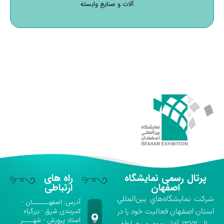
آلات و صنایع وابسته
پرتال رسمی نمایشگاه
راه های
اصفهان
ارتباطی
شركت نمايشگاه‌هاي بين‌المللي
آدرس: اصفهـــــــان -
استان اصفهان فعاليت خود را در
کمربندی شرق - بزرگراه
استاد پرورش - شهــــر