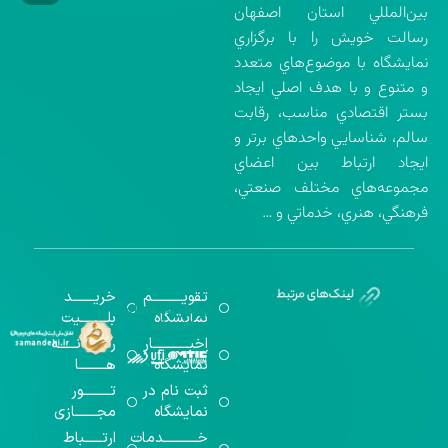
بين‌المللي استان اصفهان
رسالت خويش را با برگزاري
نمايشگاه با موضوع‌هاي متعدد
و متنوع و با هدف اصلي ايجاد
بستر اقتصادي مناسب، رقابت
سالم، شناسايي واحدهاي برتر و
ايجاد ارتباط بين اعضاي
مجموعه‌هاي مختلف صنعتي،
فرهنگي، هنري، خدماتي و …
تقویــــــــــم
خریـــــــد
گواهینامه‌های
نمایشگاه
بلـــــــــیت
اخذ شده
اخبــــــــــــار
رســـــانــــــه
نمایشگاه
هـــــــــا
ثبت نام در
تـــــــــور
نمایشگاه
مجـــــــازی
خـــــــــــدمات
ارتــــــباط