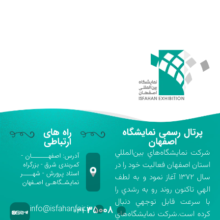
پرتال رسمی نمایشگاه
راه های
اصفهان
ارتباطی
شركت نمايشگاه‌هاي بين‌المللي
آدرس: اصفهـــــــان -
استان اصفهان فعاليت خود را در
کمربندی شرق - بزرگراه
استاد پرورش - شهــــر
سال ۱۳۷۲ آغاز نمود و به لطف
نمایشـگاهـی اصـفهان
الهي تاكنون روند رو به رشدي را
با سرعت قابل توجهي دنبال
info@isfahanfair.ir
۳۵۰۰۸
۰۳۱-
كرده است.شركت نمايشگاه‌هاي