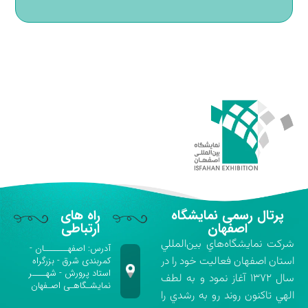
پرتال رسمی نمایشگاه
راه های
اصفهان
ارتباطی
شركت نمايشگاه‌هاي بين‌المللي
آدرس: اصفهـــــــان -
استان اصفهان فعاليت خود را در
کمربندی شرق - بزرگراه
استاد پرورش - شهــــر
سال ۱۳۷۲ آغاز نمود و به لطف
نمایشـگاهـی اصـفهان
الهي تاكنون روند رو به رشدي را