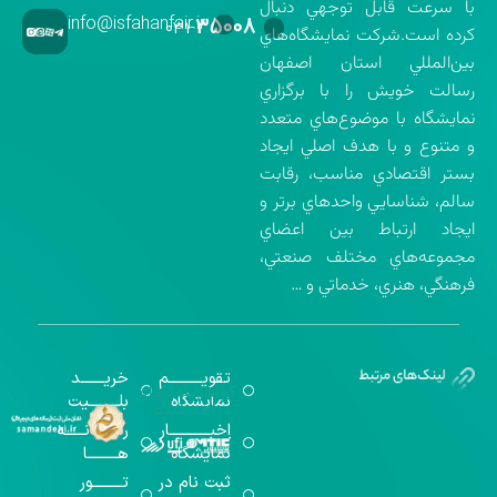
با سرعت قابل توجهي دنبال
info@isfahanfair.ir
۳۵۰۰۸
۰۳۱-
كرده است.شركت نمايشگاه‌هاي
بين‌المللي استان اصفهان
رسالت خويش را با برگزاري
نمايشگاه با موضوع‌هاي متعدد
و متنوع و با هدف اصلي ايجاد
بستر اقتصادي مناسب، رقابت
سالم، شناسايي واحدهاي برتر و
ايجاد ارتباط بين اعضاي
مجموعه‌هاي مختلف صنعتي،
فرهنگي، هنري، خدماتي و …
تقویــــــــــم
خریـــــــد
گواهینامه‌های
نمایشگاه
بلـــــــــیت
اخذ شده
اخبــــــــــــار
رســـــانــــــه
نمایشگاه
هـــــــــا
ثبت نام در
تـــــــــور