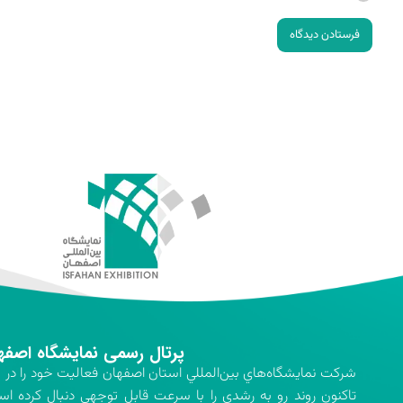
فرستادن دیدگاه
پرتال رسمی نمایشگاه اصفه
تاكنون روند رو به رشدي را با سرعت قابل توجهي دنبال كرده اس