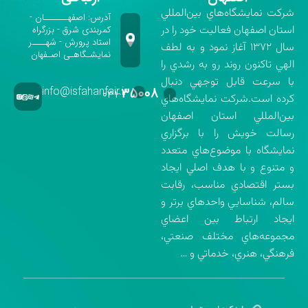
شركت نمايشگاه‌هاي بين‌المللي
آدرس: اصفهـــــــان -
استان اصفهان فعاليت خود را در
کمربندی شرق - بزرگراه
استاد پرورش - شهــــر
سال ۱۳۷۲ آغاز نمود و به لطف
نمایشـگاهـی اصـفهان
الهي تاكنون روند رو به رشدي را
با سرعت قابل توجهي دنبال
info@isfahanfair.ir
۳۵۰۰۸
۰۳۱-
كرده است.شركت نمايشگاه‌هاي
بين‌المللي استان اصفهان
رسالت خويش را با برگزاري
نمايشگاه با موضوع‌هاي متعدد
و متنوع و با هدف اصلي ايجاد
بستر اقتصادي مناسب، رقابت
سالم، شناسايي واحدهاي برتر و
ايجاد ارتباط بين اعضاي
مجموعه‌هاي مختلف صنعتي،
فرهنگي، هنري، خدماتي و …