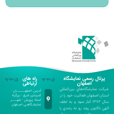
پرتال رسمی نمایشگاه
راه های
اصفهان
ارتباطی
شركت نمايشگاه‌هاي بين‌المللي
آدرس: اصفهـــــــان -
استان اصفهان فعاليت خود را در
کمربندی شرق - بزرگراه
استاد پرورش - شهــــر
سال ۱۳۷۲ آغاز نمود و به لطف
نمایشـگاهـی اصـفهان
الهي تاكنون روند رو به رشدي را