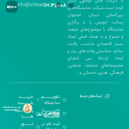
با سرعت قابل توجهي دنبال
info@isfahanfair.ir
۳۵۰۰۸
۰۳۱-
كرده است.شركت نمايشگاه‌هاي
بين‌المللي استان اصفهان
رسالت خويش را با برگزاري
نمايشگاه با موضوع‌هاي متعدد
و متنوع و با هدف اصلي ايجاد
بستر اقتصادي مناسب، رقابت
سالم، شناسايي واحدهاي برتر و
ايجاد ارتباط بين اعضاي
مجموعه‌هاي مختلف صنعتي،
فرهنگي، هنري، خدماتي و …
تقویــــــــــم
خریـــــــد
گواهینامه‌های
نمایشگاه
بلـــــــــیت
اخذ شده
اخبــــــــــــار
رســـــانــــــه
نمایشگاه
هـــــــــا
ثبت نام در
تـــــــــور