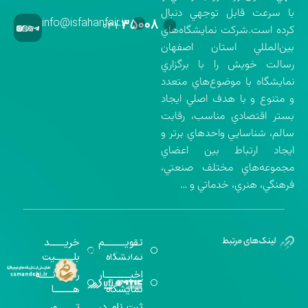
با سرعت قابل توجهي دنبال
info@isfahanfair.ir
۳۵۰۰۸
۰۳۱-
كرده است.شركت نمايشگاه‌هاي
بين‌المللي استان اصفهان
رسالت خويش را با برگزاري
نمايشگاه با موضوع‌هاي متعدد
و متنوع و با هدف اصلي ايجاد
بستر اقتصادي مناسب، رقابت
سالم، شناسايي واحدهاي برتر و
ايجاد ارتباط بين اعضاي
مجموعه‌هاي مختلف صنعتي،
فرهنگي، هنري، خدماتي و …
تقویــــــــــم
خریـــــــد
گواهینامه‌های
نمایشگاه
بلـــــــــیت
اخذ شده
اخبــــــــــــار
رســـــانــــــه
نمایشگاه
هـــــــــا
ثبت نام در
تـــــــــور