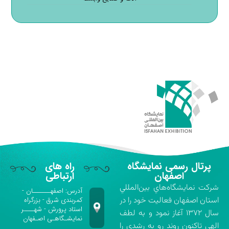
پرتال رسمی نمایشگاه
راه های
اصفهان
ارتباطی
شركت نمايشگاه‌هاي بين‌المللي
آدرس: اصفهـــــــان -
استان اصفهان فعاليت خود را در
کمربندی شرق - بزرگراه
استاد پرورش - شهــــر
سال ۱۳۷۲ آغاز نمود و به لطف
نمایشـگاهـی اصـفهان
الهي تاكنون روند رو به رشدي را