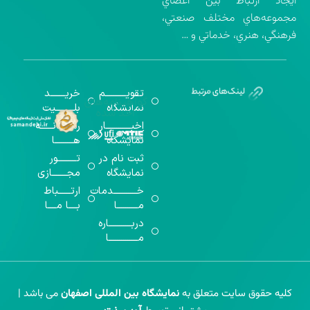
ايجاد ارتباط بين اعضاي
مجموعه‌هاي مختلف صنعتي،
فرهنگي، هنري، خدماتي و …
تقویــــــــــم
خریـــــــد
گواهینامه‌های
نمایشگاه
بلـــــــــیت
اخذ شده
اخبــــــــــــار
رســـــانــــــه
نمایشگاه
هـــــــــا
ثبت نام در
تـــــــــور
نمایشگاه
مجـــــــازی
خـــــــــــدمات
ارتــــــباط
مــــــــــا
بــــا مــــا
دربـــــــــــاره
مــــــــــــــا
کلیه حقوق سایت متعلق به
نمایشگاه بین المللی اصفهان
می باشد |