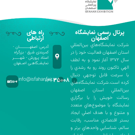
پرتال رسمی نمایشگاه
راه های
اصفهان
ارتباطی
شركت نمايشگاه‌هاي بين‌المللي
آدرس: اصفهـــــــان -
استان اصفهان فعاليت خود را در
کمربندی شرق - بزرگراه
استاد پرورش - شهــــر
سال ۱۳۷۲ آغاز نمود و به لطف
نمایشـگاهـی اصـفهان
الهي تاكنون روند رو به رشدي را
با سرعت قابل توجهي دنبال
info@isfahanfair.ir
۳۵۰۰۸
۰۳۱-
كرده است.شركت نمايشگاه‌هاي
بين‌المللي استان اصفهان
رسالت خويش را با برگزاري
نمايشگاه با موضوع‌هاي متعدد
و متنوع و با هدف اصلي ايجاد
بستر اقتصادي مناسب، رقابت
سالم، شناسايي واحدهاي برتر و