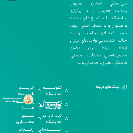
بين‌المللي استان اصفهان
رسالت خويش را با برگزاري
نمايشگاه با موضوع‌هاي متعدد
و متنوع و با هدف اصلي ايجاد
بستر اقتصادي مناسب، رقابت
سالم، شناسايي واحدهاي برتر و
ايجاد ارتباط بين اعضاي
مجموعه‌هاي مختلف صنعتي،
فرهنگي، هنري، خدماتي و …
تقویــــــــــم
خریـــــــد
گواهینامه‌های
نمایشگاه
بلـــــــــیت
اخذ شده
اخبــــــــــــار
رســـــانــــــه
نمایشگاه
هـــــــــا
ثبت نام در
تـــــــــور
نمایشگاه
مجـــــــازی
خـــــــــــدمات
ارتــــــباط