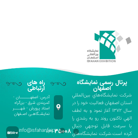
پرتال رسمی نمایشگاه
راه های
اصفهان
ارتباطی
شركت نمايشگاه‌هاي بين‌المللي
آدرس: اصفهـــــــان -
استان اصفهان فعاليت خود را در
کمربندی شرق - بزرگراه
استاد پرورش - شهــــر
سال ۱۳۷۲ آغاز نمود و به لطف
نمایشـگاهـی اصـفهان
الهي تاكنون روند رو به رشدي را
با سرعت قابل توجهي دنبال
info@isfahanfair.ir
۳۵۰۰۸
۰۳۱-
كرده است.شركت نمايشگاه‌هاي