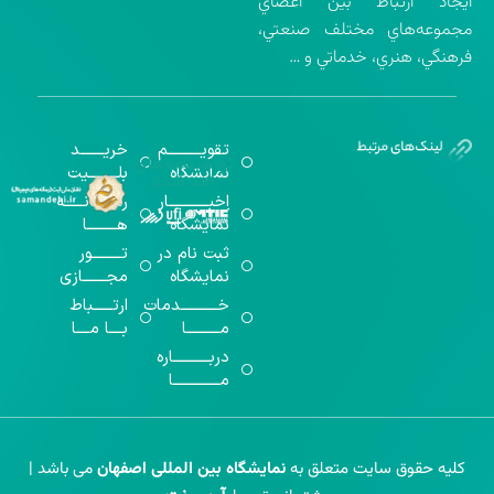
ايجاد ارتباط بين اعضاي
مجموعه‌هاي مختلف صنعتي،
فرهنگي، هنري، خدماتي و …
تقویــــــــــم
خریـــــــد
گواهینامه‌های
نمایشگاه
بلـــــــــیت
اخذ شده
اخبــــــــــــار
رســـــانــــــه
نمایشگاه
هـــــــــا
ثبت نام در
تـــــــــور
نمایشگاه
مجـــــــازی
خـــــــــــدمات
ارتــــــباط
مــــــــــا
بــــا مــــا
دربـــــــــــاره
مــــــــــــــا
کلیه حقوق سایت متعلق به
نمایشگاه بین المللی اصفهان
می باشد |