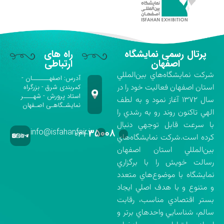
پرتال رسمی نمایشگاه
راه های
اصفهان
ارتباطی
شركت نمايشگاه‌هاي بين‌المللي
آدرس: اصفهـــــــان -
استان اصفهان فعاليت خود را در
کمربندی شرق - بزرگراه
استاد پرورش - شهــــر
سال ۱۳۷۲ آغاز نمود و به لطف
نمایشـگاهـی اصـفهان
الهي تاكنون روند رو به رشدي را
با سرعت قابل توجهي دنبال
info@isfahanfair.ir
۳۵۰۰۸
۰۳۱-
كرده است.شركت نمايشگاه‌هاي
بين‌المللي استان اصفهان
رسالت خويش را با برگزاري
نمايشگاه با موضوع‌هاي متعدد
و متنوع و با هدف اصلي ايجاد
بستر اقتصادي مناسب، رقابت
سالم، شناسايي واحدهاي برتر و