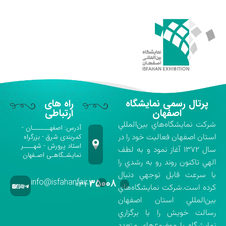
پرتال رسمی نمایشگاه
راه های
اصفهان
ارتباطی
شركت نمايشگاه‌هاي بين‌المللي
آدرس: اصفهـــــــان -
استان اصفهان فعاليت خود را در
کمربندی شرق - بزرگراه
استاد پرورش - شهــــر
سال ۱۳۷۲ آغاز نمود و به لطف
نمایشـگاهـی اصـفهان
الهي تاكنون روند رو به رشدي را
با سرعت قابل توجهي دنبال
info@isfahanfair.ir
۳۵۰۰۸
۰۳۱-
كرده است.شركت نمايشگاه‌هاي
بين‌المللي استان اصفهان
رسالت خويش را با برگزاري
نمايشگاه با موضوع‌هاي متعدد