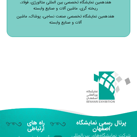
هفدهمین نمایشگاه تخصصی بین المللی متالورژی، فولاد،
ریخته گری، ماشین آلات و صنایع وابسته
هفدهمین نمایشگاه تخصصی صنعت نساجی، پوشاک، ماشین
آلات و صنایع وابسته
پرتال رسمی نمایشگاه
راه های
اصفهان
ارتباطی
شركت نمايشگاه‌هاي بين‌المللي