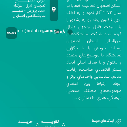
آدرس: اصفهـــــــان -
استان اصفهان فعاليت خود را در
کمربندی شرق - بزرگراه
استاد پرورش - شهــــر
سال ۱۳۷۲ آغاز نمود و به لطف
نمایشـگاهـی اصـفهان
الهي تاكنون روند رو به رشدي را
با سرعت قابل توجهي دنبال
info@isfahanfair.ir
۳۵۰۰۸
۰۳۱-
كرده است.شركت نمايشگاه‌هاي
بين‌المللي استان اصفهان
رسالت خويش را با برگزاري
نمايشگاه با موضوع‌هاي متعدد
و متنوع و با هدف اصلي ايجاد
بستر اقتصادي مناسب، رقابت
سالم، شناسايي واحدهاي برتر و
ايجاد ارتباط بين اعضاي
مجموعه‌هاي مختلف صنعتي،
فرهنگي، هنري، خدماتي و …
تقویــــــــــم
خریـــــــد
گواهینامه‌های