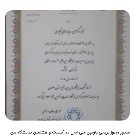
صدور مجوز برپایی پاویون ملی ایرن در “بیست و هشتمین نمایشگاه بین