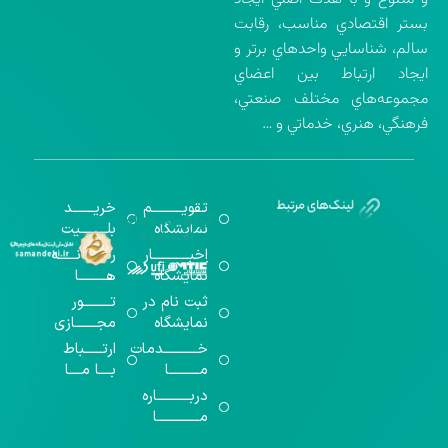
بستر اقتصادي مناسب، رقابت
سالم، شناسايي واحدهاي برتر و
ايجاد ارتباط بين اعضاي
مجموعه‌هاي مختلف صنعتي،
فرهنگي، هنري، خدماتي و …
تقویــــــــــم
خریـــــــد
گواهینامه‌های
نمایشگاه
بلـــــــــیت
اخذ شده
اخبــــــــــــار
رســـــانــــــه
نمایشگاه
هـــــــــا
ثبت نام در
تـــــــــور
نمایشگاه
مجـــــــازی
خـــــــــــدمات
ارتــــــباط
مــــــــــا
بــــا مــــا
دربـــــــــــاره
مــــــــــــــا