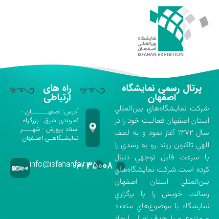
پرتال رسمی نمایشگاه
راه های
اصفهان
ارتباطی
شركت نمايشگاه‌هاي بين‌المللي
آدرس: اصفهـــــــان -
استان اصفهان فعاليت خود را در
کمربندی شرق - بزرگراه
استاد پرورش - شهــــر
سال ۱۳۷۲ آغاز نمود و به لطف
نمایشـگاهـی اصـفهان
الهي تاكنون روند رو به رشدي را
با سرعت قابل توجهي دنبال
info@isfahanfair.ir
۳۵۰۰۸
۰۳۱-
كرده است.شركت نمايشگاه‌هاي
بين‌المللي استان اصفهان
رسالت خويش را با برگزاري
نمايشگاه با موضوع‌هاي متعدد
و متنوع و با هدف اصلي ايجاد