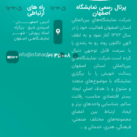
پرتال رسمی نمایشگاه
راه های
اصفهان
ارتباطی
شركت نمايشگاه‌هاي بين‌المللي
آدرس: اصفهـــــــان -
استان اصفهان فعاليت خود را در
کمربندی شرق - بزرگراه
استاد پرورش - شهــــر
سال ۱۳۷۲ آغاز نمود و به لطف
نمایشـگاهـی اصـفهان
الهي تاكنون روند رو به رشدي را
با سرعت قابل توجهي دنبال
info@isfahanfair.ir
۳۵۰۰۸
۰۳۱-
كرده است.شركت نمايشگاه‌هاي
بين‌المللي استان اصفهان
رسالت خويش را با برگزاري
نمايشگاه با موضوع‌هاي متعدد
و متنوع و با هدف اصلي ايجاد
بستر اقتصادي مناسب، رقابت
سالم، شناسايي واحدهاي برتر و
ايجاد ارتباط بين اعضاي
مجموعه‌هاي مختلف صنعتي،
فرهنگي، هنري، خدماتي و …