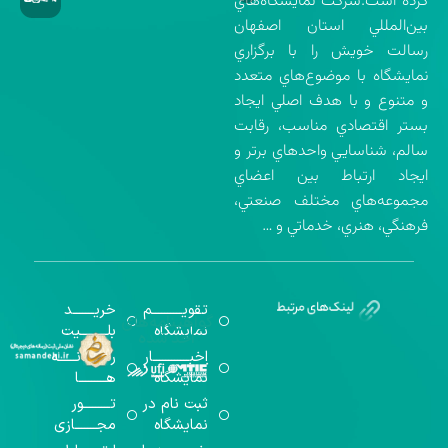
كرده است.شركت نمايشگاه‌هاي
بين‌المللي استان اصفهان
رسالت خويش را با برگزاري
نمايشگاه با موضوع‌هاي متعدد
و متنوع و با هدف اصلي ايجاد
بستر اقتصادي مناسب، رقابت
سالم، شناسايي واحدهاي برتر و
ايجاد ارتباط بين اعضاي
مجموعه‌هاي مختلف صنعتي،
فرهنگي، هنري، خدماتي و …
تقویــــــــــم
خریـــــــد
گواهینامه‌های
نمایشگاه
بلـــــــــیت
اخذ شده
اخبــــــــــــار
رســـــانــــــه
نمایشگاه
هـــــــــا
ثبت نام در
تـــــــــور
نمایشگاه
مجـــــــازی