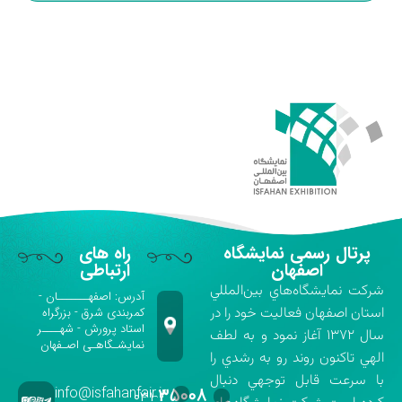
پرتال رسمی نمایشگاه
راه های
اصفهان
ارتباطی
شركت نمايشگاه‌هاي بين‌المللي
آدرس: اصفهـــــــان -
استان اصفهان فعاليت خود را در
کمربندی شرق - بزرگراه
استاد پرورش - شهــــر
سال ۱۳۷۲ آغاز نمود و به لطف
نمایشـگاهـی اصـفهان
الهي تاكنون روند رو به رشدي را
با سرعت قابل توجهي دنبال
info@isfahanfair.ir
۳۵۰۰۸
۰۳۱-