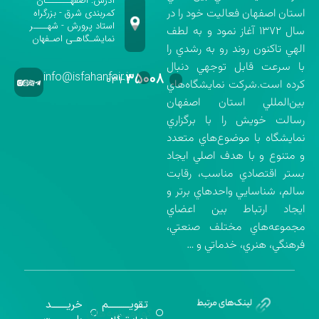
آدرس: اصفهـــــــان -
استان اصفهان فعاليت خود را در
کمربندی شرق - بزرگراه
استاد پرورش - شهــــر
سال ۱۳۷۲ آغاز نمود و به لطف
نمایشـگاهـی اصـفهان
الهي تاكنون روند رو به رشدي را
با سرعت قابل توجهي دنبال
info@isfahanfair.ir
۳۵۰۰۸
۰۳۱-
كرده است.شركت نمايشگاه‌هاي
بين‌المللي استان اصفهان
رسالت خويش را با برگزاري
نمايشگاه با موضوع‌هاي متعدد
و متنوع و با هدف اصلي ايجاد
بستر اقتصادي مناسب، رقابت
سالم، شناسايي واحدهاي برتر و
ايجاد ارتباط بين اعضاي
مجموعه‌هاي مختلف صنعتي،
فرهنگي، هنري، خدماتي و …
تقویــــــــــم
خریـــــــد
گواهینامه‌های