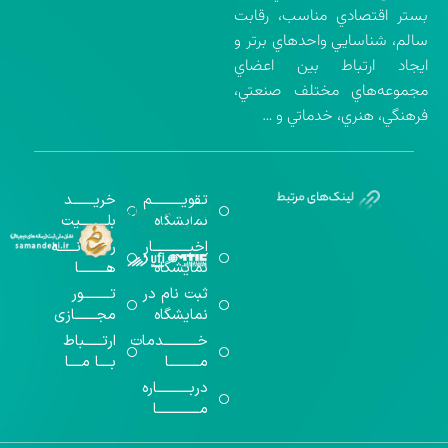
بستر اقتصادي مناسب، رقابت
سالم، شناسايي واحدهاي برتر و
ايجاد ارتباط بين اعضاي
مجموعه‌هاي مختلف صنعتي،
فرهنگي، هنري، خدماتي و …
تقویــــــــــم
خریـــــــد
گواهینامه‌های
نمایشگاه
بلـــــــــیت
اخذ شده
اخبــــــــــــار
رســـــانــــــه
نمایشگاه
هـــــــــا
ثبت نام در
تـــــــــور
نمایشگاه
مجـــــــازی
خـــــــــــدمات
ارتــــــباط
مــــــــــا
بــــا مــــا
دربـــــــــــاره
مــــــــــــــا