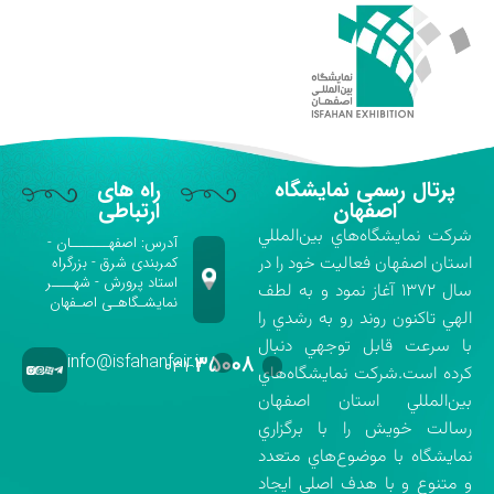
پرتال رسمی نمایشگاه
راه های
اصفهان
ارتباطی
شركت نمايشگاه‌هاي بين‌المللي
آدرس: اصفهـــــــان -
استان اصفهان فعاليت خود را در
کمربندی شرق - بزرگراه
استاد پرورش - شهــــر
سال ۱۳۷۲ آغاز نمود و به لطف
نمایشـگاهـی اصـفهان
الهي تاكنون روند رو به رشدي را
با سرعت قابل توجهي دنبال
info@isfahanfair.ir
۳۵۰۰۸
۰۳۱-
كرده است.شركت نمايشگاه‌هاي
بين‌المللي استان اصفهان
رسالت خويش را با برگزاري
نمايشگاه با موضوع‌هاي متعدد
و متنوع و با هدف اصلي ايجاد