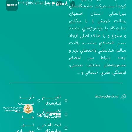
info@isfahanfair.ir
۳۵۰۰۸
۰۳۱-
كرده است.شركت نمايشگاه‌هاي
بين‌المللي استان اصفهان
رسالت خويش را با برگزاري
نمايشگاه با موضوع‌هاي متعدد
و متنوع و با هدف اصلي ايجاد
بستر اقتصادي مناسب، رقابت
سالم، شناسايي واحدهاي برتر و
ايجاد ارتباط بين اعضاي
مجموعه‌هاي مختلف صنعتي،
فرهنگي، هنري، خدماتي و …
تقویــــــــــم
خریـــــــد
گواهینامه‌های
نمایشگاه
بلـــــــــیت
اخذ شده
اخبــــــــــــار
رســـــانــــــه
نمایشگاه
هـــــــــا
ثبت نام در
تـــــــــور
نمایشگاه
مجـــــــازی