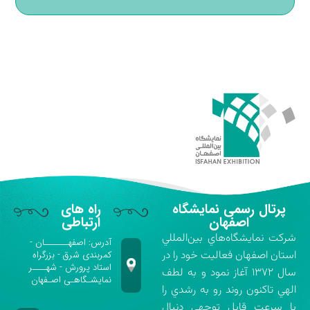
پرتال رسمی نمایشگاه
راه های
اصفهان
ارتباطی
شركت نمايشگاه‌هاي بين‌المللي
آدرس: اصفهـــــــان -
استان اصفهان فعاليت خود را در
کمربندی شرق - بزرگراه
استاد پرورش - شهــــر
سال ۱۳۷۲ آغاز نمود و به لطف
نمایشـگاهـی اصـفهان
الهي تاكنون روند رو به رشدي را
با سرعت قابل توجهي دنبال