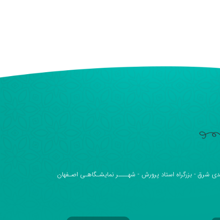
دی شرق - بزرگراه استاد پرورش - شهــــر نمایشـگاهـی اصـفهان