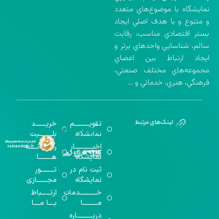
نمايشگاه با موضوع‌هاي متعدد
و متنوع و با هدف اصلي ايجاد
بستر اقتصادي مناسب، رقابت
سالم، شناسايي واحدهاي برتر و
ايجاد ارتباط بين اعضاي
مجموعه‌هاي مختلف صنعتي،
فرهنگي، هنري، خدماتي و …
تقویــــــــــم
خریـــــــد
گواهینامه‌های
نمایشگاه
بلـــــــــیت
اخذ شده
اخبــــــــــــار
رســـــانــــــه
نمایشگاه
هـــــــــا
ثبت نام در
تـــــــــور
نمایشگاه
مجـــــــازی
خـــــــــــدمات
ارتــــــباط
مــــــــــا
بــــا مــــا
دربـــــــــــاره