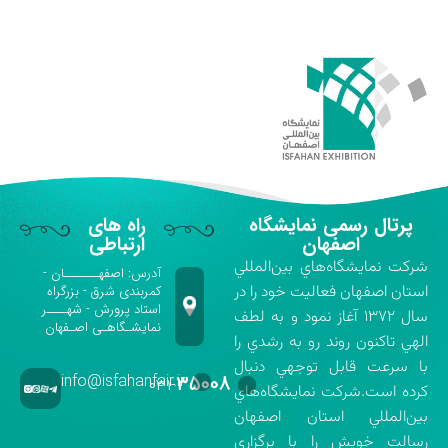
پرتال رسمی نمایشگاه
راه های
اصفهان
ارتباطی
شركت نمايشگاه‌هاي بين‌المللي
آدرس: اصفهـــــــان -
استان اصفهان فعاليت خود را در
کمربندی شرق - بزرگراه
استاد پرورش - شهــــر
سال ۱۳۷۲ آغاز نمود و به لطف
نمایشـگاهـی اصـفهان
الهي تاكنون روند رو به رشدي را
با سرعت قابل توجهي دنبال
info@isfahanfair.ir
۳۵۰۰۸
۰۳۱-
كرده است.شركت نمايشگاه‌هاي
بين‌المللي استان اصفهان
رسالت خويش را با برگزاري